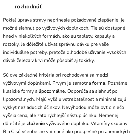
rozhodnúť
Pokiaľ úprava stravy neprinesie požadované zlepšenie, je
možné siahnuť po výživových doplnkoch. Tie sú dostupné
hneď v niekoľkých formách, ako sú tablety, kapsuly a
roztoky. Je dôležité užívať správnu dávku pre vaše
individuálne potreby, pretože dlhodobé užívanie vysokých
dávok železa v krvi môže pôsobiť aj toxicky.
Sú dve základné kritéria pri rozhodovaní sa medzi
výživovými doplnkami. Prvým je samotná
forma
. Poznáme
klasické formy a
lipozomálne
. Odporúča sa siahnuť po
lipozomálnych. Majú vyššiu vstrebateľnosť a minimalizujú
výskyt nežiaducich účinkov. Nevýhodou môže byť o niečo
vyššia cena, ale zato rýchlejší nástup účinku. Nemenej
dôležité je
zloženie
výživového doplnku. Vitamíny skupiny
B a C sú všeobecne vnímané ako prospešné pri anemických