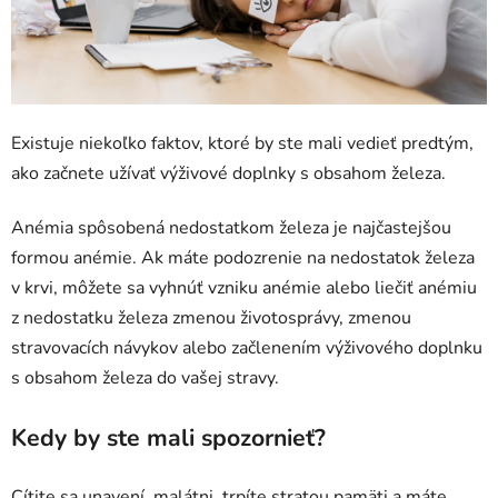
Existuje niekoľko faktov, ktoré by ste mali vedieť predtým,
ako začnete užívať výživové doplnky s obsahom železa.
Anémia spôsobená nedostatkom železa je najčastejšou
formou anémie. Ak máte podozrenie na nedostatok železa
v krvi, môžete sa vyhnúť vzniku anémie alebo liečiť anémiu
z nedostatku železa zmenou životosprávy, zmenou
stravovacích návykov alebo začlenením výživového doplnku
s obsahom železa do vašej stravy.
Kedy by ste mali spozornieť?
Cítite sa unavení, malátni, trpíte stratou pamäti a máte