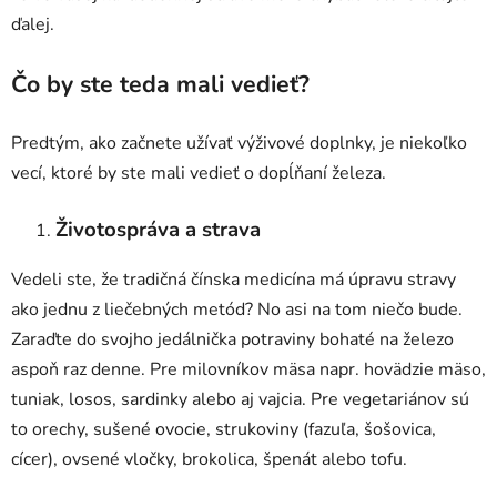
ďalej.
Čo by ste teda mali vedieť?
Predtým, ako začnete užívať výživové doplnky, je niekoľko
vecí, ktoré by ste mali vedieť o dopĺňaní železa.
Životospráva a strava
Vedeli ste, že tradičná čínska medicína má úpravu stravy
ako jednu z liečebných metód? No asi na tom niečo bude.
Zaraďte do svojho jedálnička potraviny bohaté na železo
aspoň raz denne. Pre milovníkov mäsa napr. hovädzie mäso,
tuniak, losos, sardinky alebo aj vajcia. Pre vegetariánov sú
to orechy, sušené ovocie, strukoviny (fazuľa, šošovica,
cícer), ovsené vločky, brokolica, špenát alebo tofu.