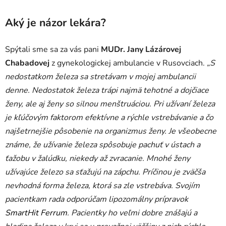
Aký je názor lekára?
Spýtali sme sa za vás pani
MUDr. Jany Lázárovej
Chabadovej
z gynekologickej ambulancie v Rusovciach.
„S
nedostatkom železa sa stretávam v mojej ambulancii
denne. Nedostatok železa trápi najmä tehotné a dojčiace
ženy, ale aj ženy so silnou menštruáciou. Pri užívaní železa
je kľúčovým faktorom efektívne a rýchle vstrebávanie a čo
najšetrnejšie pôsobenie na organizmus ženy. Je všeobecne
známe, že užívanie železa spôsobuje pachuť v ústach a
ťažobu v žalúdku, niekedy až zvracanie. Mnohé ženy
užívajúce železo sa sťažujú na zápchu. Príčinou je zväčša
nevhodná forma železa, ktorá sa zle vstrebáva. Svojím
pacientkam rada odporúčam lipozomálny prípravok
SmartHit Ferrum
. Pacientky ho veľmi dobre znášajú a