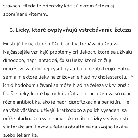
stavoch. Hľadajte prípravky kde sú okrem železa aj
spomínané vitamíny.
Lieky, ktoré ovplyvňujú vstrebávanie železa
Existujú lieky, ktoré môžu brániť vstrebávaniu železa.
Najčastejšie vznikajú problémy pri liekoch, ktoré sa užívajú
dlhodobo, napr. antacidá, čo sú lieky, ktoré znižujú
množstvo žalúdočnej kyseliny alebo ju neutralizujú. Patria
sem aj niektoré lieky na znižovanie hladiny cholesterolu. Pri
ich dlhodobom užívaní sa môže hladina železa v krvi znížiť.
Ďalšie lieky, ktoré by mohli znížiť absorpciu železa sú napr.
rôzne antibiotiká, ako je napr. ciprofloxacín a penicilín. Tie
sa však väčšinou užívajú krátkodobo a po ich vysadení sa
môže hladina železa obnoviť. Ak máte otázky v súvislosti
s interakciami liekov a železa obráťte sa na svojho lekára
alebo lekárnika.