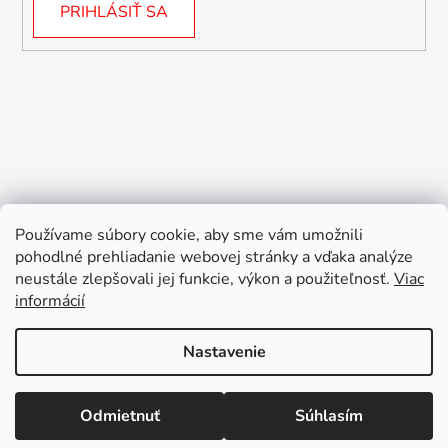
PRIHLÁSIŤ SA
Používame súbory cookie, aby sme vám umožnili
pohodlné prehliadanie webovej stránky a vďaka analýze
neustále zlepšovali jej funkcie, výkon a použiteľnosť.
Viac
informácií
Nastavenie
Vytvoril Shoptet
Odmietnuť
Súhlasím
Copyright 2026
Valentis SK, s.r.o.
. Všetky práva
Doprava ZADARMO pri nákupe nad 39€.
vyhradené.