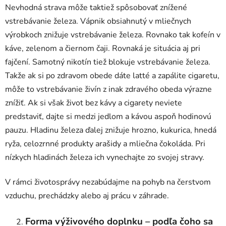
Nevhodná strava môže taktiež spôsobovať znížené
vstrebávanie železa. Vápnik obsiahnutý v mliečnych
výrobkoch znižuje vstrebávanie železa. Rovnako tak kofeín v
káve, zelenom a čiernom čaji. Rovnaká je situácia aj pri
fajčení. Samotný nikotín tiež blokuje vstrebávanie železa.
Takže ak si po zdravom obede dáte latté a zapálite cigaretu,
môže to vstrebávanie živín z inak zdravého obeda výrazne
znížiť. Ak si však život bez kávy a cigarety neviete
predstaviť, dajte si medzi jedlom a kávou aspoň hodinovú
pauzu. Hladinu železa ďalej znižuje hrozno, kukurica, hnedá
ryža, celozrnné produkty arašidy a mliečna čokoláda. Pri
nízkych hladinách železa ich vynechajte zo svojej stravy.
V rámci životosprávy nezabúdajme na pohyb na čerstvom
vzduchu, prechádzky alebo aj prácu v záhrade.
Forma výživového doplnku – podľa čoho sa