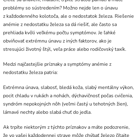
problémy so sústredením? Možno nejde len o únavu
z každodenného kolotoča, ale o nedostatok železa. Riešenie
anémie z nedostatku železa sa dá riešiť, ale často sa
prehliada kvôli veľkému počtu symptómov. Je ľahké
obviňovať extrémnu únavu z iných faktorov, ako je
stresujúci životný štýl, veľa práce alebo rodičovský taxík.
Medzi najčastejšie príznaky a symptómy anémie z
nedostatku železa patria:
Extrémna únava, slabosť, bledá koža, slabý mentálny výkon,
pocit chladu v rukách a nohách, dýchavičnosť počas cvičenia,
syndróm nepokojných nôh (veľmi častý u tehotných žien),
lámavé nechty alebo slabá chuť do jedla.
Ak trpíte niektorým z týchto príznakov a máte podozrenie,
že vo vašej každodennej strave môže chýbať železo čítajte