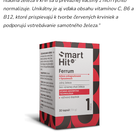
hladina železa v krvi sa u prevažnej väčšiny z nich rýchlo
normalizuje. Unikátny je aj vďaka obsahu vitamínov C, B6 a
B12, ktoré prispievajú k tvorbe červených krviniek a
podporujú vstrebávanie samotného železa.“