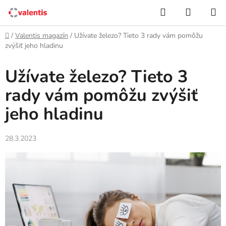
Prejsť
Hľadať
NÁKUP
na
KOŠÍK
obsah
Domov
/
Valentis magazín
/
Užívate železo? Tieto 3 rady vám pomôžu
zvýšiť jeho hladinu
Užívate železo? Tieto 3
rady vám pomôžu zvýšiť
jeho hladinu
28.3.2023