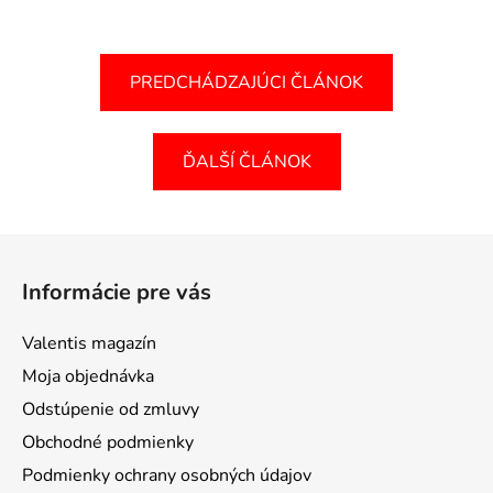
PREDCHÁDZAJÚCI ČLÁNOK
ĎALŠÍ ČLÁNOK
Z
á
Informácie pre vás
p
ä
Valentis magazín
t
Moja objednávka
i
Odstúpenie od zmluvy
e
Obchodné podmienky
Podmienky ochrany osobných údajov