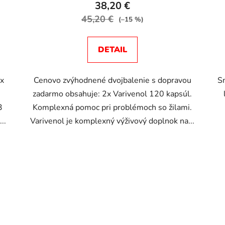
38,20 €
45,20 €
(–15 %)
DETAIL
x
Cenovo zvýhodnené dvojbalenie s dopravou
Sm
zadarmo obsahuje: 2x Varivenol 120 kapsúl.
3
Komplexná pomoc pri problémoch so žilami.
..
Varivenol je komplexný výživový doplnok na...