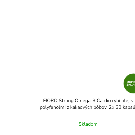
DOPR
ZADA
FJORD Strong Omega-3 Cardio rybí olej s
polyfenolmi z kakaových bôbov, 2x 60 kapsú
DVOJBALENIE
Skladom