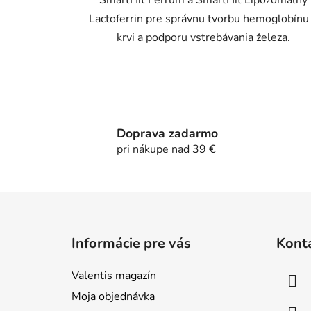
Lactoferrin pre správnu tvorbu hemoglobínu
krvi a podporu vstrebávania železa.
Doprava zadarmo
pri nákupe nad 39 €
Z
á
Informácie pre vás
Kont
p
ä
Valentis magazín
t
Moja objednávka
i