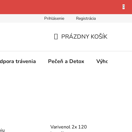
Prihlásenie
Registrácia
osobných údajov
PRÁZDNY KOŠÍK
NÁKUPNÝ
KOŠÍK
dpora trávenia
Pečeň a Detox
Výhodné bale
Varivenol 2x 120
miu