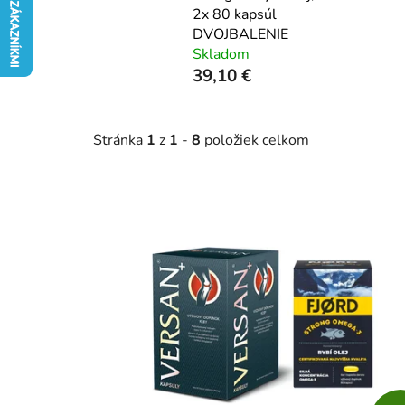
2x 80 kapsúl
DVOJBALENIE
Skladom
39,10 €
Stránka
1
z
1
-
8
položiek celkom
V
ý
p
i
s
p
r
o
d