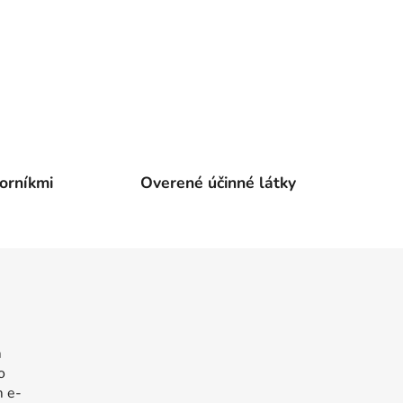
orníkmi
Overené účinné látky
m
o
m e-