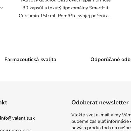
 v
30 kapsúl a tekutý lipozomálny SmartHit
Curcumín 150 ml. Pomôžte svojej pečeni a...
O
v
l
á
Farmaceutická kvalita
Odporúčané odb
d
a
c
i
e
p
r
akt
Odoberať newsletter
v
k
Vložte svoj e-mail a my Vá
info
@
valentis.sk
y
budeme zasielať informácie 
v
nových produktoch na našo