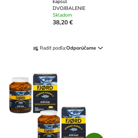
kapsúl
DVOJBALENIE
Skladom
38,20 €
R
Radiť podľa:
Odporúčame
a
d
e
n
i
e
p
r
o
d
u