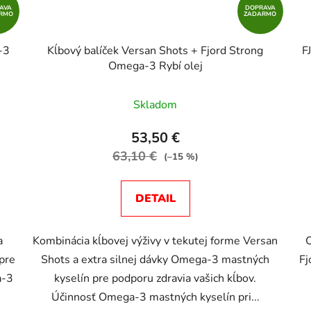
AVA
DOPRAVA
RMO
ZADARMO
-3
Kĺbový balíček Versan Shots + Fjord Strong
F
Omega-3 Rybí olej
Priemerné
Skladom
hodnotenie
produktu
53,50 €
je
63,10 €
(–15 %)
5,0
z
DETAIL
5
hviezdičiek.
a
Kombinácia kĺbovej výživy v tekutej forme Versan
pre
Shots a extra silnej dávky Omega-3 mastných
Fj
a-3
kyselín pre podporu zdravia vašich kĺbov.
Účinnosť Omega-3 mastných kyselín pri...