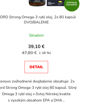
k
DOPRAVA
ZADARMO
t
o
JORD Strong Omega-3 rybí olej, 2x 80 kapsúl
v
DVOJBALENIE
Skladom
39,10 €
47,80 €
(–18 %)
DETAIL
Cenovo zvýhodnené dvojbalenie obsahuje: 2x
ord Strong Omega-3 rybí olej 80 kapsúl. Silný
Omega 3 rybí olej v čistej Nórskej kvalite
s vysokým obsahom EPA a DHA...