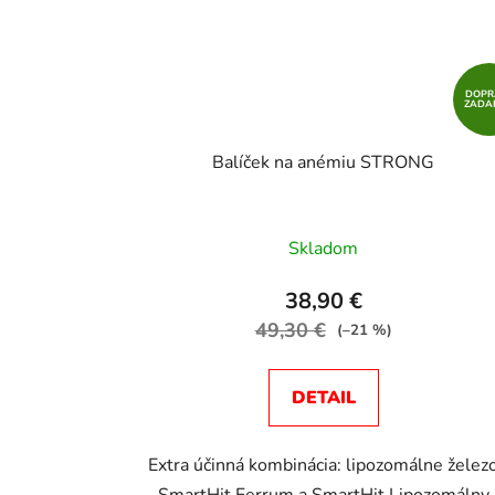
DOPR
ZADA
Balíček na anémiu STRONG
Skladom
38,90 €
49,30 €
(–21 %)
DETAIL
Extra účinná kombinácia: lipozomálne želez
SmartHit Ferrum a SmartHit Lipozomálny