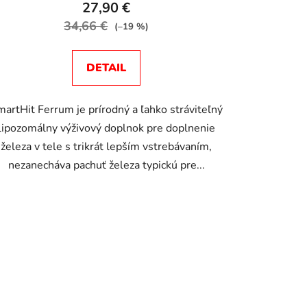
27,90 €
34,66 €
(–19 %)
DETAIL
artHit Ferrum je prírodný a ľahko stráviteľný
lipozomálny výživový doplnok pre doplnenie
železa v tele s trikrát lepším vstrebávaním,
nezanecháva pachuť železa typickú pre...