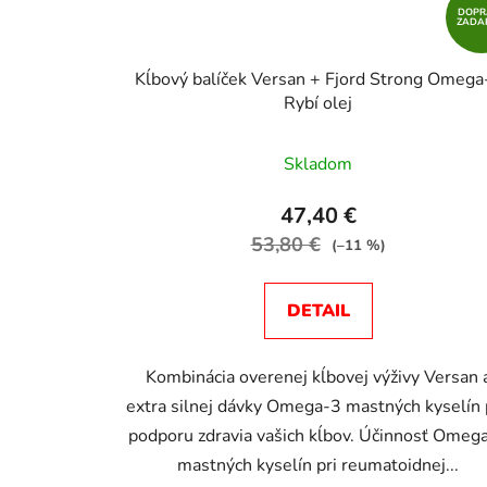
u
DOPR
k
ZADA
t
Kĺbový balíček Versan + Fjord Strong Omega
o
Rybí olej
v
Priemerné
Skladom
hodnotenie
produktu
47,40 €
je
53,80 €
(–11 %)
5,0
z
DETAIL
5
hviezdičiek.
Kombinácia overenej kĺbovej výživy Versan 
extra silnej dávky Omega-3 mastných kyselín 
podporu zdravia vašich kĺbov. Účinnosť Omeg
mastných kyselín pri reumatoidnej...