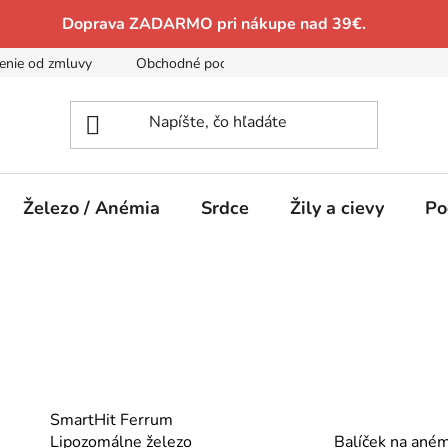
Doprava ZADARMO pri nákupe nad 39€.
enie od zmluvy
Obchodné podmienky
Podmienky ochrany 
Železo / Anémia
Srdce
Žily a cievy
Po
SmartHit Ferrum
Lipozomálne železo
Balíček na ané