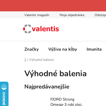
Prejsť
na
obsah
Valentis magazín
Moja objednávka
Odstúp
Značky
Výživa na kĺby
Imunita
Domov
/
Výhodné balenia
Výhodné balenia
Najpredávanejšie
FJORD Strong
Omega-3 rybí olej,