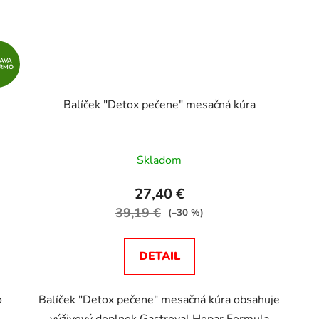
AVA
RMO
Balíček "Detox pečene" mesačná kúra
Skladom
27,40 €
39,19 €
(–30 %)
DETAIL
o
Balíček "Detox pečene" mesačná kúra obsahuje
výživový doplnok Gastroval Hepar Formula