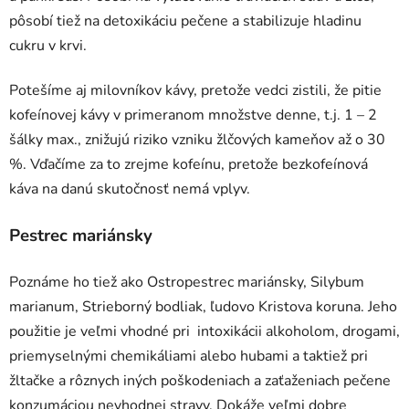
pôsobí tiež na detoxikáciu pečene a stabilizuje hladinu
cukru v krvi.
Potešíme aj milovníkov kávy, pretože vedci zistili, že pitie
kofeínovej kávy v primeranom množstve denne, t.j. 1 – 2
šálky max., znižujú riziko vzniku žlčových kameňov až o 30
%. Vďačíme za to zrejme kofeínu, pretože bezkofeínová
káva na danú skutočnosť nemá vplyv.
Pestrec mariánsky
Poznáme ho tiež ako Ostropestrec mariánsky, Silybum
marianum, Strieborný bodliak, ľudovo Kristova koruna. Jeho
použitie je veľmi vhodné pri intoxikácii alkoholom, drogami,
priemyselnými chemikáliami alebo hubami a taktiež pri
žltačke a rôznych iných poškodeniach a zaťaženiach pečene
konzumáciou nevhodnej stravy. Dokáže veľmi dobre