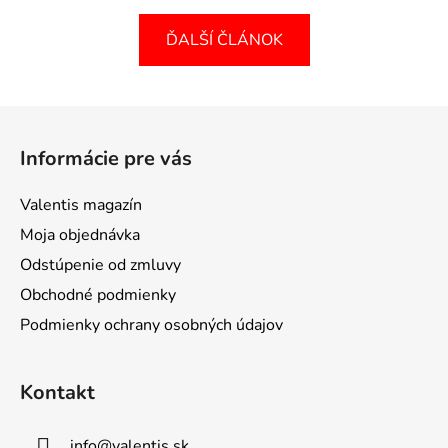
ĎALŠÍ ČLÁNOK
Z
á
Informácie pre vás
p
ä
Valentis magazín
t
Moja objednávka
i
Odstúpenie od zmluvy
e
Obchodné podmienky
Podmienky ochrany osobných údajov
Kontakt
info
@
valentis.sk