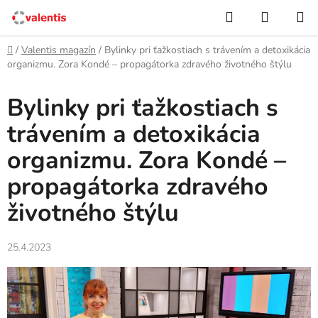
Prejsť
Hľadať
NÁKUP
na
KOŠÍK
obsah
Domov
/
Valentis magazín
/
Bylinky pri ťažkostiach s trávením a detoxikácia
organizmu. Zora Kondé – propagátorka zdravého životného štýlu
Bylinky pri ťažkostiach s
trávením a detoxikácia
organizmu. Zora Kondé –
propagátorka zdravého
životného štýlu
25.4.2023