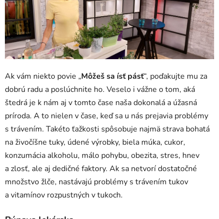
Ak vám niekto povie „
Môžeš sa ísť pásť
“, poďakujte mu za
dobrú radu a poslúchnite ho. Veselo i vážne o tom, aká
štedrá je k nám aj v tomto čase naša dokonalá a úžasná
príroda. A to nielen v čase, keď sa u nás prejavia problémy
s trávením. Takéto ťažkosti spôsobuje najmä strava bohatá
na živočíšne tuky, údené výrobky, biela múka, cukor,
konzumácia alkoholu, málo pohybu, obezita, stres, hnev
a zlosť, ale aj dedičné faktory. Ak sa netvorí dostatočné
množstvo žlče, nastávajú problémy s trávením tukov
a vitamínov rozpustných v tukoch.