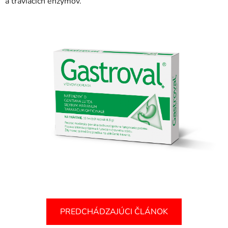
a tráviacich enzýmov.
PREDCHÁDZAJÚCI ČLÁNOK