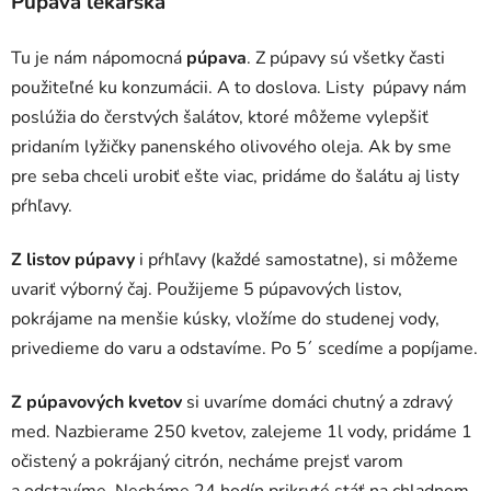
Púpava lekárska
Tu je nám nápomocná
púpava
. Z púpavy sú všetky časti
použiteľné ku konzumácii. A to doslova. Listy púpavy nám
poslúžia do čerstvých šalátov, ktoré môžeme vylepšiť
pridaním lyžičky panenského olivového oleja. Ak by sme
pre seba chceli urobiť ešte viac, pridáme do šalátu aj listy
pŕhľavy.
Z listov púpavy
i pŕhľavy (každé samostatne), si môžeme
uvariť výborný čaj. Použijeme 5 púpavových listov,
pokrájame na menšie kúsky, vložíme do studenej vody,
privedieme do varu a odstavíme. Po 5´ scedíme a popíjame.
Z púpavových kvetov
si uvaríme domáci chutný a zdravý
med. Nazbierame 250 kvetov, zalejeme 1l vody, pridáme 1
očistený a pokrájaný citrón, necháme prejsť varom
a odstavíme. Necháme 24 hodín prikryté stáť na chladnom