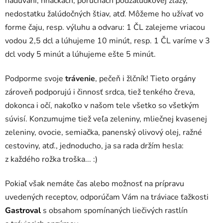
nadúvaní, hnačkách, poruchách podžalúdkovej žľazy,
nedostatku žalúdočných štiav, atď. Môžeme ho užívať vo
forme čaju, resp. výluhu a odvaru: 1 ČL zalejeme vriacou
vodou 2,5 dcl a lúhujeme 10 minút, resp. 1 ČL varíme v 3
dcl vody 5 minút a lúhujeme ešte 5 minút.
Podporme svoje
trávenie
, pečeň i žlčník! Tieto orgány
zároveň podporujú i činnosť srdca, tiež tenkého čreva,
dokonca i očí, nakoľko v našom tele všetko so všetkým
súvisí. Konzumujme tiež veľa zeleniny, mliečnej kvasenej
zeleniny, ovocie, semiačka, panenský olivový olej, ražné
cestoviny, atď., jednoducho, ja sa rada držím hesla:
z každého rožka troška... :)
Pokiaľ však nemáte čas alebo možnosť na prípravu
uvedených receptov, odporúčam Vám na tráviace ťažkosti
Gastroval
s obsahom spomínaných liečivých rastlín