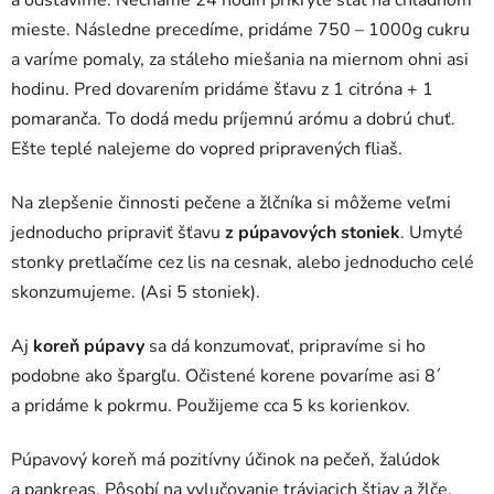
mieste. Následne precedíme, pridáme 750 – 1000g cukru
a varíme pomaly, za stáleho miešania na miernom ohni asi
hodinu. Pred dovarením pridáme šťavu z 1 citróna + 1
pomaranča. To dodá medu príjemnú arómu a dobrú chuť.
Ešte teplé nalejeme do vopred pripravených fliaš.
Na zlepšenie činnosti pečene a žlčníka si môžeme veľmi
jednoducho pripraviť šťavu
z púpavových stoniek
. Umyté
stonky pretlačíme cez lis na cesnak, alebo jednoducho celé
skonzumujeme. (Asi 5 stoniek).
Aj
koreň púpavy
sa dá konzumovať, pripravíme si ho
podobne ako špargľu. Očistené korene povaríme asi 8´
a pridáme k pokrmu. Použijeme cca 5 ks korienkov.
Púpavový koreň má pozitívny účinok na pečeň, žalúdok
a pankreas. Pôsobí na vylučovanie tráviacich štiav a žlče,