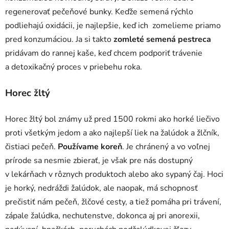
regenerovať pečeňové bunky. Keďže semená rýchlo
podliehajú oxidácii, je najlepšie, keď ich zomelieme priamo
pred konzumáciou. Ja si takto
zomleté semená
pestreca
pridávam do rannej kaše, keď chcem podporiť trávenie
a detoxikačný proces v priebehu roka.
Horec žltý
Horec žltý bol známy už pred 1500 rokmi ako horké liečivo
proti všetkým jedom a ako najlepší liek na žalúdok a žlčník,
čistiaci pečeň.
Používame koreň
. Je chránený a vo voľnej
prírode sa nesmie zbierať, je však pre nás dostupný
v lekárňach v rôznych produktoch alebo ako sypaný čaj
.
Hoci
je horký, nedráždi žalúdok, ale naopak, má schopnosť
prečistiť nám pečeň, žlčové cesty, a tiež pomáha pri trávení,
zápale žalúdka, nechutenstve, dokonca aj pri anorexii,