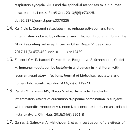
respiratory syncytial virus and the epithelial responses to it in human
nasal epithelial cells. PLoS One. 2013;8(9):e70225.
doi:10.1371/journal.pone.0070225
Xu Y, Liu L. Curcumin alleviates macrophage activation and lung
inflammation induced by influenza virus infection through inhibiting the
NF-κB signaling pathway. Influenza Other Respir Viruses. Sep
2017;11(5):457-463. doi:10.1111/irv.12459
Zuccotti GV, Trabattoni D, Morelli M, Borgonovo S, Schneider L, Clerici
M. Immune modulation by lactoferrin and curcumin in children with
recurrent respiratory infections. Journal of biological regulators and
homeostatic agents. Apr-Jun 2009;23(2):119-23.
Panahi Y, Hosseini MS, Khalili N, et al. Antioxidant and anti-
inflammatory effects of curcuminoid-piperine combination in subjects
with metabolic syndrome: A randomized controlled trial and an updated
meta-analysis. Clin Nutr. 2015;34(6):1101-8.
Ganjali S, Sahebkar A, Mahdipour E, et al. Investigation of the effects of