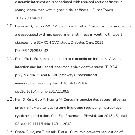
curcumin intervention is associated with reduced aortic stiffness in
young, obese men with higher initial stiffness. J Funct Foods.
2017;29:154-60.
Dabelea D, Talton JW, D’Agostino R, Jr., et al. Cardiovascular risk factors
are associated with increased arterial stiffness in youth with type 1
diabetes: the SEARCH CVD study. Diabetes Care. 2013
Dec;36(12):3938-43.
Dai J, Gu L, Su Y, et al. Inhibition of curcumin on influenza A virus
infection and influenzal pneumonia via oxidative stress, TLR2/4,
p38/JNK MAPK and NF-κB pathways. International
immunopharmacology. Jan 2018;54:177-187.
doi:10.1016/j.intimp.2017.11.009
Han S, Xu J, Guo X, Huang M. Curcumin ameliorates severe influenza
pneumonia via attenuating lung injury and regulating macrophage
cytokines production. Clin Exp Pharmacol Physiol. Jan 2018;45(1):84-
93. doi:10.1111/1440-1681.12848
Obata K, Kojima T, Masaki T, et al. Curcumin prevents replication of