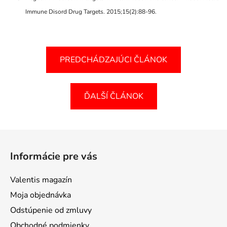
Immune Disord Drug Targets. 2015;15(2):88-96.
PREDCHÁDZAJÚCI ČLÁNOK
ĎALŠÍ ČLÁNOK
Z
á
Informácie pre vás
p
ä
Valentis magazín
t
Moja objednávka
i
Odstúpenie od zmluvy
e
Obchodné podmienky