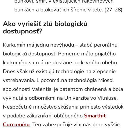
bunkovú smrť v existujúcich rakovinových
bunkách a blokovať ich šírenie v tele. (27-28)
Ako vyriešiť zlú biologickú
dostupnosť?
Kurkumín má jednu nevýhodu – slabú perorálnu
biologickú dostupnosť. Pomerne málo prijatého
kurkumínu sa reálne dostane do krvného obehu.
Dnes však už existujú technológie na zlepšenie
vstrebávania. Lipozomálna technológia Miosol
spoločnosti Valentis, je patentom chránená a bola
vyvinutá s odborníkmi na Univerzite vo Vilniuse.
Nespočetné množstvo skúšania prinieslo výsledok
v podobe zákazníkmi obľúbeného
Smarthit
Curcumínu
. Ten zabezpečuje viacnásobne vyššie