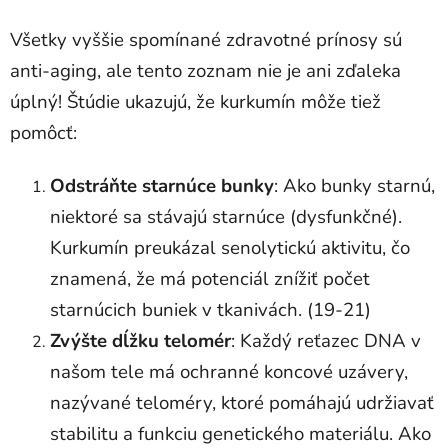
Všetky vyššie spomínané zdravotné prínosy sú
anti-aging, ale tento zoznam nie je ani zďaleka
úplný! Štúdie ukazujú, že kurkumín môže tiež
pomôcť:
Odstráňte starnúce bunky
: Ako bunky starnú,
niektoré sa stávajú starnúce (dysfunkčné).
Kurkumín preukázal senolytickú aktivitu, čo
znamená, že má potenciál znížiť počet
starnúcich buniek v tkanivách. (19-21)
Zvýšte dĺžku telomér
: Každý reťazec DNA v
našom tele má ochranné koncové uzávery,
nazývané teloméry, ktoré pomáhajú udržiavať
stabilitu a funkciu genetického materiálu. Ako