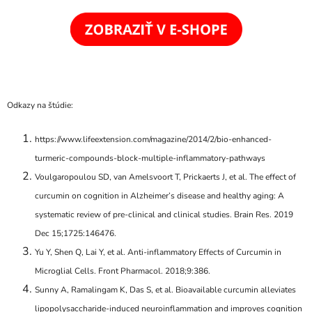
Odkazy na štúdie:
https://www.lifeextension.com/magazine/2014/2/bio-enhanced-
turmeric-compounds-block-multiple-inflammatory-pathways
Voulgaropoulou SD, van Amelsvoort T, Prickaerts J, et al. The effect of
curcumin on cognition in Alzheimer’s disease and healthy aging: A
systematic review of pre-clinical and clinical studies. Brain Res. 2019
Dec 15;1725:146476.
Yu Y, Shen Q, Lai Y, et al. Anti-inflammatory Effects of Curcumin in
Microglial Cells. Front Pharmacol. 2018;9:386.
Sunny A, Ramalingam K, Das S, et al. Bioavailable curcumin alleviates
lipopolysaccharide-induced neuroinflammation and improves cognition