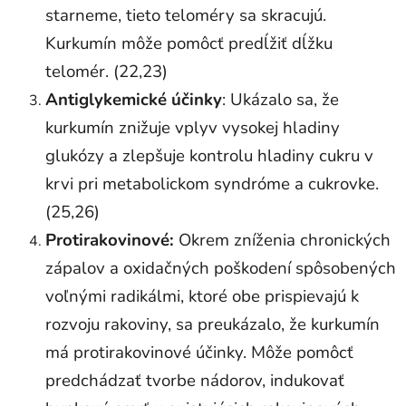
starneme, tieto teloméry sa skracujú.
Kurkumín môže pomôcť predĺžiť dĺžku
telomér. (22,23)
Antiglykemické účinky
: Ukázalo sa, že
kurkumín znižuje vplyv vysokej hladiny
glukózy a zlepšuje kontrolu hladiny cukru v
krvi pri metabolickom syndróme a cukrovke.
(25,26)
Protirakovinové:
Okrem zníženia chronických
zápalov a oxidačných poškodení spôsobených
voľnými radikálmi, ktoré obe prispievajú k
rozvoju rakoviny, sa preukázalo, že kurkumín
má protirakovinové účinky. Môže pomôcť
predchádzať tvorbe nádorov, indukovať