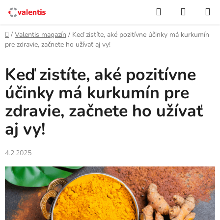
Prejsť
Hľadať
NÁKUP
na
KOŠÍK
obsah
Domov
/
Valentis magazín
/
Keď zistíte, aké pozitívne účinky má kurkumín
pre zdravie, začnete ho užívať aj vy!
Keď zistíte, aké pozitívne
účinky má kurkumín pre
zdravie, začnete ho užívať
aj vy!
4.2.2025