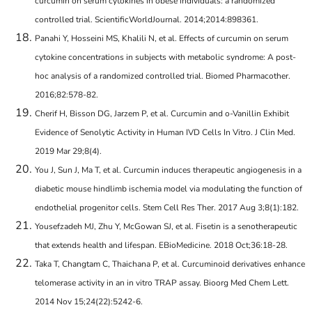
curcumin on serum cytokines in obese individuals: a randomized
controlled trial. ScientificWorldJournal. 2014;2014:898361.
Panahi Y, Hosseini MS, Khalili N, et al. Effects of curcumin on serum
cytokine concentrations in subjects with metabolic syndrome: A post-
hoc analysis of a randomized controlled trial. Biomed Pharmacother.
2016;82:578-82.
Cherif H, Bisson DG, Jarzem P, et al. Curcumin and o-Vanillin Exhibit
Evidence of Senolytic Activity in Human IVD Cells In Vitro. J Clin Med.
2019 Mar 29;8(4).
You J, Sun J, Ma T, et al. Curcumin induces therapeutic angiogenesis in a
diabetic mouse hindlimb ischemia model via modulating the function of
endothelial progenitor cells. Stem Cell Res Ther. 2017 Aug 3;8(1):182.
Yousefzadeh MJ, Zhu Y, McGowan SJ, et al. Fisetin is a senotherapeutic
that extends health and lifespan. EBioMedicine. 2018 Oct;36:18-28.
Taka T, Changtam C, Thaichana P, et al. Curcuminoid derivatives enhance
telomerase activity in an in vitro TRAP assay. Bioorg Med Chem Lett.
2014 Nov 15;24(22):5242-6.