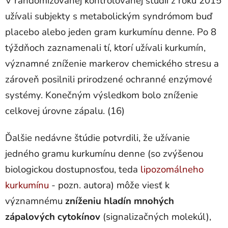
V randomizovanej kontrolovanej štúdii z roku 2015
užívali subjekty s metabolickým syndrómom buď
placebo alebo jeden gram kurkumínu denne. Po 8
týždňoch zaznamenali tí, ktorí užívali kurkumín,
významné zníženie markerov chemického stresu a
zároveň posilnili prirodzené ochranné enzýmové
systémy. Konečným výsledkom bolo zníženie
celkovej úrovne zápalu. (16)
Ďalšie nedávne štúdie potvrdili, že užívanie
jedného gramu kurkumínu denne (so zvýšenou
biologickou dostupnosťou, teda
lipozomálneho
kurkumínu
- pozn. autora) môže viesť k
významnému
zníženiu hladín mnohých
zápalových cytokínov
(signalizačných molekúl),