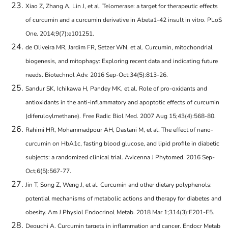
Xiao Z, Zhang A, Lin J, et al. Telomerase: a target for therapeutic effects
of curcumin and a curcumin derivative in Abeta1-42 insult in vitro. PLoS
One. 2014;9(7):e101251.
de Oliveira MR, Jardim FR, Setzer WN, et al. Curcumin, mitochondrial
biogenesis, and mitophagy: Exploring recent data and indicating future
needs. Biotechnol Adv. 2016 Sep-Oct;34(5):813-26.
Sandur SK, Ichikawa H, Pandey MK, et al. Role of pro-oxidants and
antioxidants in the anti-inflammatory and apoptotic effects of curcumin
(diferuloylmethane). Free Radic Biol Med. 2007 Aug 15;43(4):568-80.
Rahimi HR, Mohammadpour AH, Dastani M, et al. The effect of nano-
curcumin on HbA1c, fasting blood glucose, and lipid profile in diabetic
subjects: a randomized clinical trial. Avicenna J Phytomed. 2016 Sep-
Oct;6(5):567-77.
Jin T, Song Z, Weng J, et al. Curcumin and other dietary polyphenols:
potential mechanisms of metabolic actions and therapy for diabetes and
obesity. Am J Physiol Endocrinol Metab. 2018 Mar 1;314(3):E201-E5.
Deguchi A. Curcumin targets in inflammation and cancer. Endocr Metab