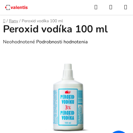
Prejsť
Hľadať
NÁKUP
na
KOŠÍK
obsah
Domov
/
Rany
/
Peroxid vodíka 100 ml
Peroxid vodíka 100 ml
Priemerné
Neohodnotené
Podrobnosti hodnotenia
hodnotenie
produktu
je
0,0
z
5
hviezdičiek.