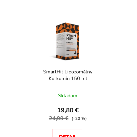
SmartHit Lipozomálny
Kurkumín 150 ml
Priemerné
Skladom
hodnotenie
produktu
19,80 €
je
24,99 €
(–20 %)
5,0
z