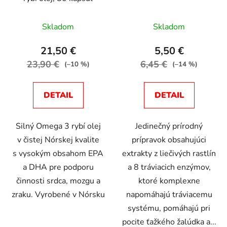
Priemerné
Skladom
Skladom
hodnotenie
produktu
21,50 €
5,50 €
je
23,90 €
6,45 €
(–10 %)
(–14 %)
5,0
z
DETAIL
DETAIL
5
hviezdičiek.
Silný Omega 3 rybí olej
Jedinečný prírodný
v čistej Nórskej kvalite
prípravok obsahujúci
s vysokým obsahom EPA
extrakty z liečivých rastlín
a DHA pre podporu
a 8 tráviacich enzýmov,
činnosti srdca, mozgu a
ktoré komplexne
zraku. Vyrobené v Nórsku
napomáhajú tráviacemu
systému, pomáhajú pri
pocite ťažkého žalúdka a...