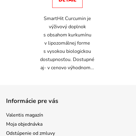
DETAIL
5
hviezdičiek.
SmartHit Curcumin je
výživový doplnok
s obsahom kurkumínu
v lipozomálnej forme
s vysokou biologickou
dostupnosťou. Dostupné
aj- v cenovo výhodnom...
Z
á
Informácie pre vás
p
ä
Valentis magazín
t
Moja objednávka
i
Odstúpenie od zmluvy