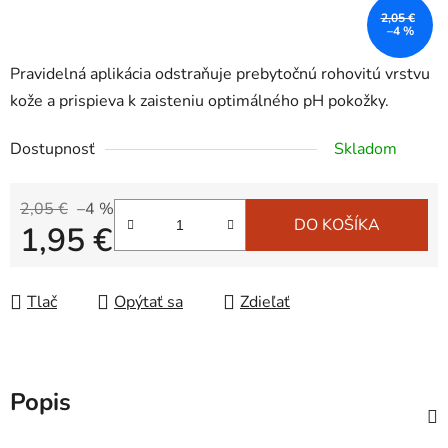
2,05 €
–4 %
Pravidelná aplikácia odstraňuje prebytočnú rohovitú vrstvu
kože a prispieva k zaisteniu optimálného pH pokožky.
Dostupnosť
Skladom
2,05 €
–4 %
DO KOŠÍKA
1,95 €
Jednotková cena:
Tlač
Opýtať sa
Zdieľať
Popis